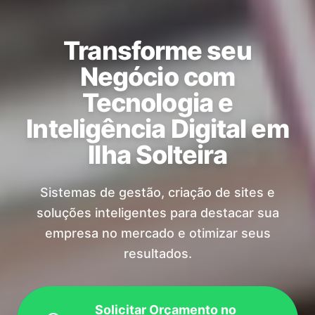
Transforme seu
Negócio com
Tecnologia e
Inteligência Digital em
Ilha Solteira
Sistemas de gestão, criação de sites e
soluções inteligentes para destacar sua
empresa no mercado e otimizar seus
resultados.
Solicitar Orçamento no